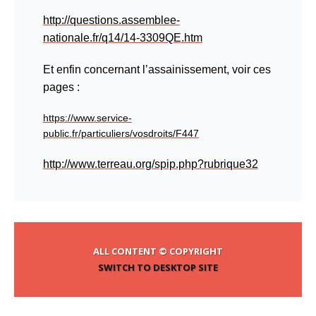
http://questions.assemblee-
nationale.fr/q14/14-3309QE.htm
E
t enfin
concern
ant
l’assainissement, voir ce
s
page
s
:
https://www.service-
public.fr/particuliers/vosdroits/F447
http://www.terreau.org/spip.php?rubrique32
ALL CONTENT © COPYRIGHT
SWITCH TO DESKTOP SITE