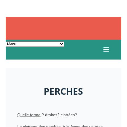
PERCHES
Quelle forme
? droites? cintrées?
Le cintrage des perches, à la façon des yourtes